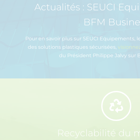
Actualités : SEUCI Eq
BFM Busine
Pour en savoir plus sur SEUCI Equipements, l
des solutions plastiques sécurisées,
visionnez
du Président Philippe Jalvy sur
Recyclabilité du 