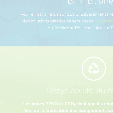
BFM Busine
Pour en savoir plus sur SEUCI Equipements, l
des solutions plastiques sécurisées,
visionnez
du Président Philippe Jalvy sur
Recyclabilité du 
Les cuves PEHD et PPH, ainsi que les chu
lors de la fabrication des équipements s