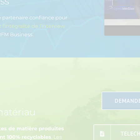
ss
e partenaire confiance pour
 l’intégralité de l’interview
 BFM Business.
DEMANDE
matériau
tes de matière produites
TELEC
ont 100% recyclables
. Les