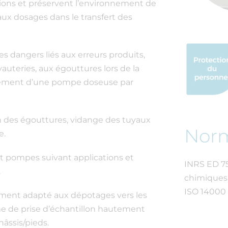
ations et préservent l’environnement de
ux dosages dans le transfert des
es dangers liés aux erreurs produits,
yauteries, aux égouttures lors de la
nnement d’une pompe doseuse par
n des égouttures, vidange des tuyaux
Nor
e.
t pompes suivant applications et
INRS ED 753
.
chimiques
ISO 14000 
ement adapté aux dépotages vers les
me de prise d’échantillon hautement
hâssis/pieds.