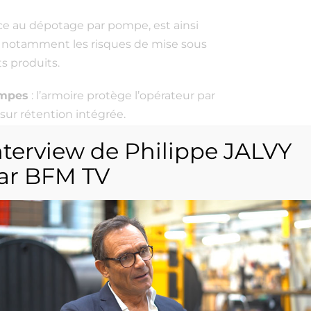
âce au dépotage par pompe, est ainsi
ant notamment les risques de mise sous
s produits.
ompes
: l’armoire protège l’opérateur par
sur rétention intégrée.
nterview de Philippe JALVY
den, ASV, Flygt, Dosapro, Prominent,
r par exemple.
ar BFM TV