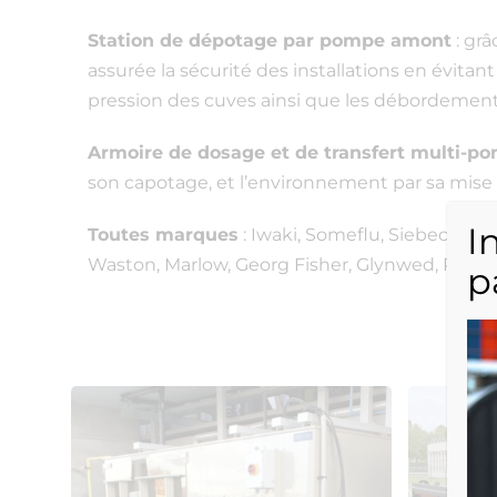
Station de dépotage par pompe amont
: gr
assurée la sécurité des installations en évit
pression des cuves ainsi que les débordement
Armoire de dosage et de transfert multi-p
son capotage, et l’environnement par sa mise 
I
Toutes marques
: Iwaki, Someflu, Siebec, Wil
Waston, Marlow, Georg Fisher, Glynwed, Prahai
p