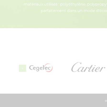
matériaux utilisés : polyéthylène, polypropy
parfaitement dans un mode d’écon