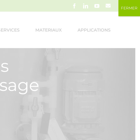
Email
Facebook
LinkedIn
YouTube
FERMER
SERVICES
MATERIAUX
APPLICATIONS
s
osage