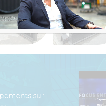
uipements sur
Cliquez
marke